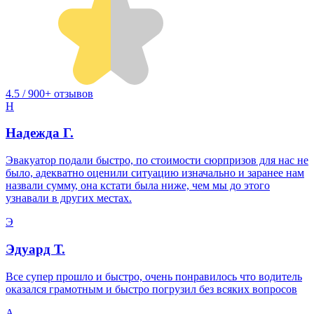
4.5 / 900+ отзывов
Н
Надежда Г.
Эвакуатор подали быстро, по стоимости сюрпризов для нас не
было, адекватно оценили ситуацию изначально и заранее нам
назвали сумму, она кстати была ниже, чем мы до этого
узнавали в других местах.
Э
Эдуард Т.
Все супер прошло и быстро, очень понравилось что водитель
оказался грамотным и быстро погрузил без всяких вопросов
А